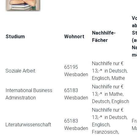
V
a
Nachhilfe-
St
Studium
Wohnort
Fächer
(a
Na
mö
Nachhilfe nur €
65195
Soziale Arbeit
13,-* in Deutsch,
Wiesbaden
Englisch, Mathe
Nachhilfe nur €
International Business
65183
13,-* in Mathe,
Administration
Wiesbaden
Deutsch, Englisch
Nachhilfe nur €
13,-* in Deutsch,
65183
Fr
Literaturwissenschaft
Englisch,
Wiesbaden
Ma
Französisch,