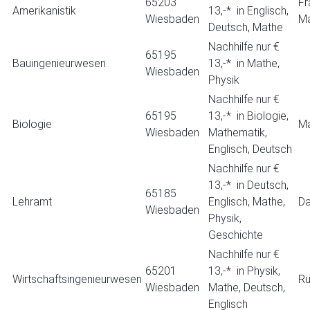
65203
Fr
Amerikanistik
13,-* in Englisch,
Wiesbaden
Ma
Deutsch, Mathe
Nachhilfe nur €
65195
Bauingenieurwesen
13,-* in Mathe,
Wiesbaden
Physik
Nachhilfe nur €
65195
13,-* in Biologie,
Biologie
Ma
Wiesbaden
Mathematik,
Englisch, Deutsch
Nachhilfe nur €
13,-* in Deutsch,
65185
Lehramt
Englisch, Mathe,
Da
Wiesbaden
Physik,
Geschichte
Nachhilfe nur €
65201
13,-* in Physik,
Wirtschaftsingenieurwesen
Rü
Wiesbaden
Mathe, Deutsch,
Englisch