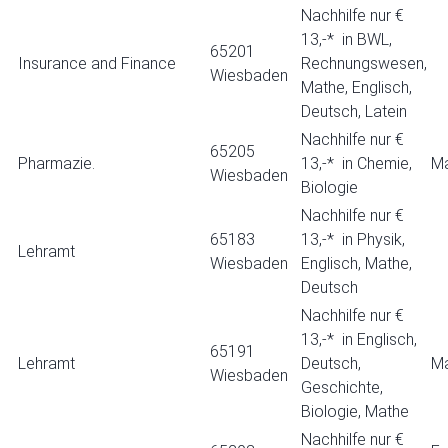
Nachhilfe nur €
13,-* in BWL,
65201
Insurance and Finance
Rechnungswesen,
Wiesbaden
Mathe, Englisch,
Deutsch, Latein
Nachhilfe nur €
65205
Pharmazie.
13,-* in Chemie,
Ma
Wiesbaden
Biologie
Nachhilfe nur €
65183
13,-* in Physik,
Lehramt
Wiesbaden
Englisch, Mathe,
Deutsch
Nachhilfe nur €
13,-* in Englisch,
65191
Lehramt
Deutsch,
Ma
Wiesbaden
Geschichte,
Biologie, Mathe
Nachhilfe nur €