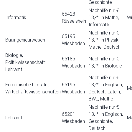
Geschichte
Nachhilfe nur €
65428
Informatik
13,-* in Mathe,
W
Rüsselsheim
Informatik
Nachhilfe nur €
65195
Bauingenieurwesen
13,-* in Physik,
Wiesbaden
Mathe, Deutsch
Biologie,
65185
Nachhilfe nur €
Politikwissenschaft:,
Wiesbaden
13,-* in Biologie
Lehramt
Nachhilfe nur €
Europäische Literatur,
65195
13,-* in Englisch,
Ma
Wirtschaftswissenschaften
Wiesbaden
Deutsch, Latein,
BWL, Mathe
Nachhilfe nur €
65201
13,-* in Englisch,
Lehramt
Ma
Wiesbaden
Geschichte,
Deutsch