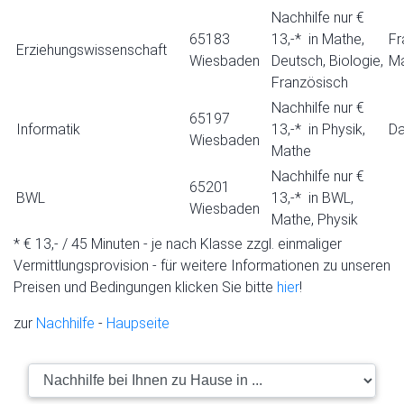
Nachhilfe nur €
65183
13,-* in Mathe,
Fr
Erziehungswissenschaft
Wiesbaden
Deutsch, Biologie,
Ma
Französisch
Nachhilfe nur €
65197
Informatik
13,-* in Physik,
Da
Wiesbaden
Mathe
Nachhilfe nur €
65201
BWL
13,-* in BWL,
Wiesbaden
Mathe, Physik
* € 13,- / 45 Minuten - je nach Klasse zzgl. einmaliger
Vermittlungsprovision - für weitere Informationen zu unseren
Preisen und Bedingungen klicken Sie bitte
hier
!
zur
Nachhilfe
-
Haupseite