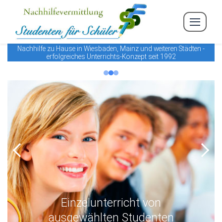
Nachhilfe zu Hause in Wiesbaden, Mainz und weiteren Städten -
erfolgreiches Unterrichts-Konzept seit 1992
Previous
Next
Einzelunterricht von
ausgewählten Studenten