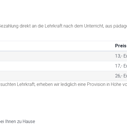
n (Bezahlung direkt an die Lehrkraft nach dem Unterricht, aus pä
Preis
13,- E
17,- E
26,- E
gesuchten Lehrkraft, erheben wir lediglich eine Provision in Höhe vo
 bei Ihnen zu Hause