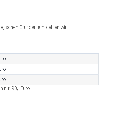
dagogischen Gründen empfehlen wir
uro
uro
uro
n nur 98,- Euro.