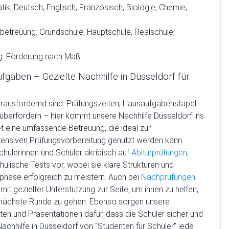
tik, Deutsch, Englisch, Französisch, Biologie, Chemie,
nbetreuung: Grundschule, Hauptschule, Realschule,
ng: Förderung nach Maß
gaben – Gezielte Nachhilfe in Düsseldorf für
erausfordernd sind: Prüfungszeiten, Hausaufgabenstapel
berfordern – hier kommt unsere Nachhilfe Düsseldorf ins
tet eine umfassende Betreuung, die ideal zur
ntensiven Prüfungsvorbereitung genutzt werden kann.
hülerinnen und Schüler akribisch auf
Abiturprüfungen,
ulische Tests vor, wobei sie klare Strukturen und
hase erfolgreich zu meistern. Auch bei
Nachprüfungen
it gezielter Unterstützung zur Seite, um ihnen zu helfen,
e nächste Runde zu gehen. Ebenso sorgen unsere
ten und Präsentationen dafür, dass die Schüler sicher und
chhilfe in Düsseldorf von “Studenten für Schüler” jede