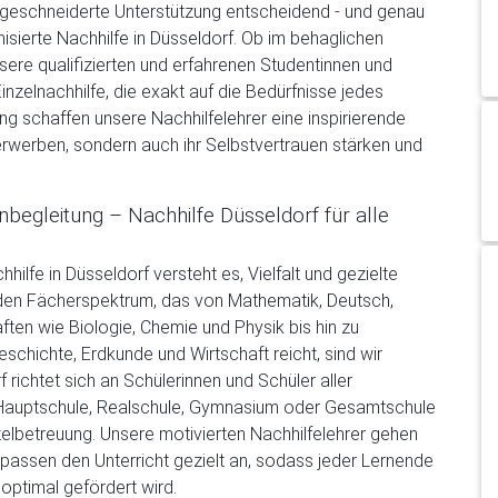
aßgeschneiderte Unterstützung entscheidend - und genau
nisierte Nachhilfe in Düsseldorf. Ob im behaglichen
nsere qualifizierten und erfahrenen Studentinnen und
inzelnachhilfe, die exakt auf die Bedürfnisse jedes
ng schaffen unsere Nachhilfelehrer eine inspirierende
erwerben, sondern auch ihr Selbstvertrauen stärken und
nbegleitung – Nachhilfe Düsseldorf für alle
hilfe in Düsseldorf versteht es, Vielfalt und gezielte
nden Fächerspektrum, das von Mathematik, Deutsch,
ten wie Biologie, Chemie und Physik bis hin zu
chichte, Erdkunde und Wirtschaft reicht, sind wir
 richtet sich an Schülerinnen und Schüler aller
 Hauptschule, Realschule, Gymnasium oder Gesamtschule
zelbetreuung. Unsere motivierten Nachhilfelehrer gehen
 passen den Unterricht gezielt an, sodass jeder Lernende
optimal gefördert wird.