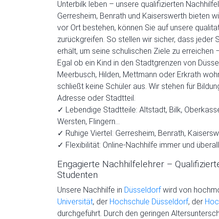
Unterbilk leben – unsere qualifizierten Nachhilfe
Gerresheim, Benrath und Kaiserswerth bieten wir
vor Ort bestehen, können Sie auf unsere qualitat
zurückgreifen. So stellen wir sicher, dass jeder
erhält, um seine schulischen Ziele zu erreichen
Egal ob ein Kind in den Stadtgrenzen von Düsse
Meerbusch, Hilden, Mettmann oder Erkrath wohnt
schließt keine Schüler aus. Wir stehen für Bild
Adresse oder Stadtteil.
✓ Lebendige Stadtteile: Altstadt, Bilk, Oberkasse
Wersten, Flingern…
✓ Ruhige Viertel: Gerresheim, Benrath, Kaisers
✓ Flexibilität: Online-Nachhilfe immer und überal
Engagierte Nachhilfelehrer – Qualifizier
Studenten
Unsere Nachhilfe in
Düsseldorf
wird von hochmot
Universität
, der
Hochschule Düsseldorf
, der
Hoc
durchgeführt. Durch den geringen Altersuntersc