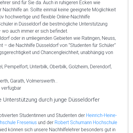
lehrer sind für Sie da. Auch in ruhigeren Ecken wie
 Nachhilfe an. Sollte einmal keine geeignete Möglichkeit
iv hochwertige und flexible Online-Nachhilfe
 Schüler in Düsseldorf die bestmögliche Unterstützung
 – wo auch immer er sich befindet.
ldorf oder in umliegenden Gebieten wie Ratingen, Neuss,
 – die Nachhilfe Düsseldorf von "Studenten für Schüler"
ungsgerechtigkeit und Chancengleichheit, unabhängig von
l, Pempelfort, Unterbilk, Oberbilk, Golzheim, Derendorf,
werth, Garath, Volmerswerth…
l verfügbar
te Unterstützung durch junge Düsseldorfer
ivierten Studentinnen und Studenten der
Heinrich-Heine-
hschule Fresenius
und der
Robert Schumann Hochschule
hied können sich unsere Nachhilfelehrer besonders gut in