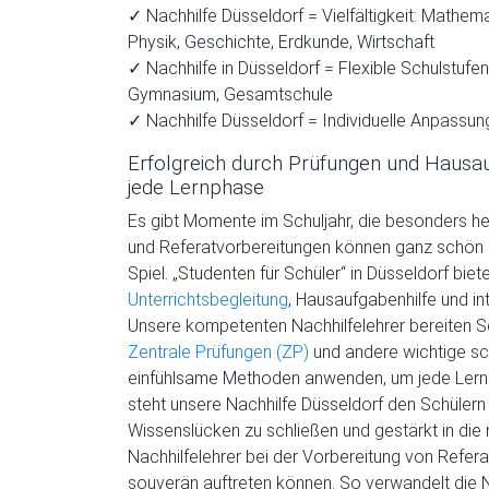
✓ Nachhilfe Düsseldorf = Vielfältigkeit: Mathema
Physik, Geschichte, Erdkunde, Wirtschaft
✓ Nachhilfe in Düsseldorf = Flexible Schulstufe
Gymnasium, Gesamtschule
✓ Nachhilfe Düsseldorf = Individuelle Anpassu
Erfolgreich durch Prüfungen und Hausauf
jede Lernphase
Es gibt Momente im Schuljahr, die besonders h
und Referatvorbereitungen können ganz schön ü
Spiel. „Studenten für Schüler“ in Düsseldorf bie
Unterrichtsbegleitung
, Hausaufgabenhilfe und i
Unsere kompetenten Nachhilfelehrer bereiten Sc
Zentrale Prüfungen (ZP)
und andere wichtige sch
einfühlsame Methoden anwenden, um jede Lernp
steht unsere Nachhilfe Düsseldorf den Schülern m
Wissenslücken zu schließen und gestärkt in di
Nachhilfelehrer bei der Vorbereitung von Refera
souverän auftreten können. So verwandelt die Na