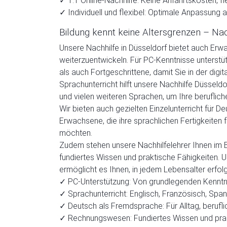
✓ 1:1 Online-Nachhilfe: Keine Anfahrtskosten, f
✓ Individuell und flexibel: Optimale Anpassung 
Bildung kennt keine Altersgrenzen – Nac
Unsere Nachhilfe in Düsseldorf bietet auch Erw
weiterzuentwickeln. Für PC-Kenntnisse unterstü
als auch Fortgeschrittene, damit Sie in der digit
Sprachunterricht hilft unsere Nachhilfe Düsseldo
und vielen weiteren Sprachen, um Ihre beruflich
Wir bieten auch gezielten Einzelunterricht für 
Erwachsene, die ihre sprachlichen Fertigkeiten 
möchten.
Zudem stehen unsere Nachhilfelehrer Ihnen im 
fundiertes Wissen und praktische Fähigkeiten. Un
ermöglicht es Ihnen, in jedem Lebensalter erfolg
✓ PC-Unterstützung: Von grundlegenden Kenntn
✓ Sprachunterricht: Englisch, Französisch, Span
✓ Deutsch als Fremdsprache: Für Alltag, berufli
✓ Rechnungswesen: Fundiertes Wissen und prak