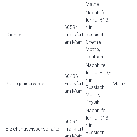
Mathe
Nachhilfe
für nur €13,-
60594
* in
Chemie
Frankfurt
Russisch,
am Main
Chemie,
Mathe,
Deutsch
Nachhilfe
für nur €13,-
60486
* in
Bauingenieurwesen
Frankfurt
Mainz
Russisch,
am Main
Mathe,
Physik
Nachhilfe
für nur €13,-
60594
* in
Erziehungswissenschaften
Frankfurt
Russisch, ,
am Main