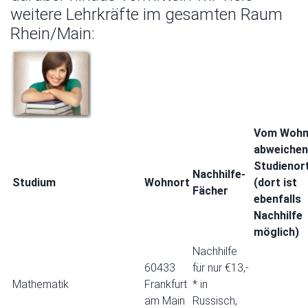
weitere Lehrkräfte im gesamten Raum
Rhein/Main:
Vom Wohn
abweichen
Studienor
Nachhilfe-
Studium
Wohnort
(dort ist
Fächer
ebenfalls
Nachhilfe
möglich)
Nachhilfe
60433
für nur €13,-
Mathematik
Frankfurt
* in
am Main
Russisch,