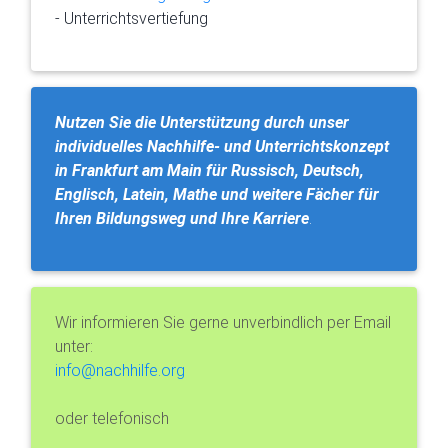
- Unterrichtsvertiefung
Nutzen Sie die Unterstützung durch unser
individuelles Nachhilfe- und Unterrichtskonzept
in Frankfurt am Main für Russisch, Deutsch,
Englisch, Latein, Mathe und weitere Fächer für
Ihren Bildungsweg und Ihre Karriere
.
Wir informieren Sie gerne unverbindlich per Email
unter:
info@nachhilfe.org
oder telefonisch