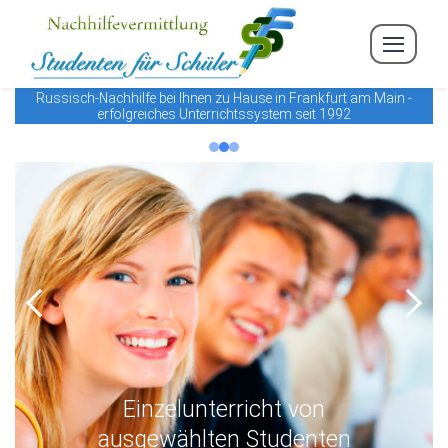
Russisch-Nachhilfe bei Ihnen zu Hause in Frankfurt am Main -
erfolgreiches Unterrichtssystem seit 1992
Previous
Next
Einzelunterricht von
ausgewählten Studenten